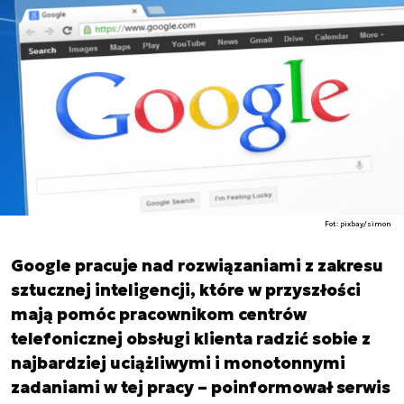
Fot: pixbay/simon
Google pracuje nad rozwiązaniami z zakresu
sztucznej inteligencji, które w przyszłości
mają pomóc pracownikom centrów
telefonicznej obsługi klienta radzić sobie z
najbardziej uciążliwymi i monotonnymi
zadaniami w tej pracy – poinformował serwis