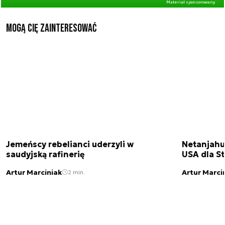
Materiał sponsorowany
Mogą Cię zainteresować
Jemeńscy rebelianci uderzyli w
Netanjahu
saudyjską rafinerię
USA dla St
Artur Marciniak
Artur Marci
2 min.