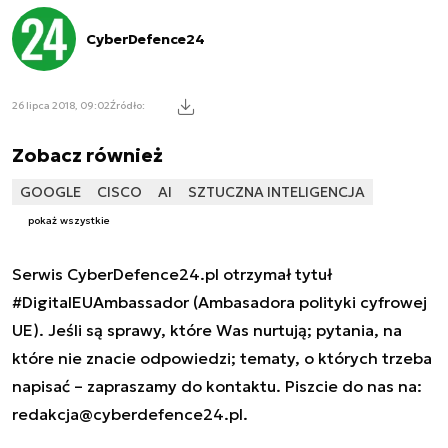
CyberDefence24
26 lipca 2018, 09:02
Źródło:
Zobacz również
GOOGLE
CISCO
AI
SZTUCZNA INTELIGENCJA
pokaż wszystkie
Serwis CyberDefence24.pl otrzymał tytuł
#DigitalEUAmbassador (Ambasadora polityki cyfrowej
UE). Jeśli są sprawy, które Was nurtują; pytania, na
które nie znacie odpowiedzi; tematy, o których trzeba
napisać – zapraszamy do kontaktu. Piszcie do nas na:
redakcja@cyberdefence24.pl
.