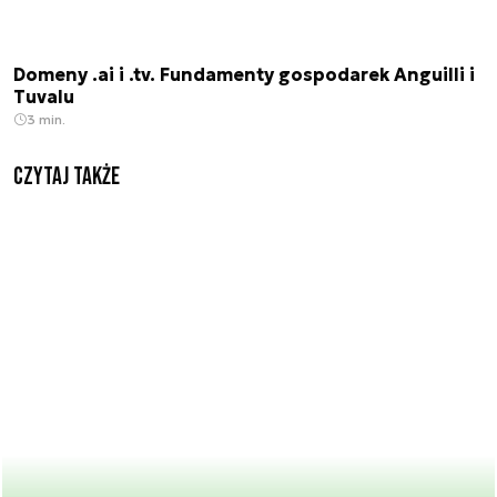
Domeny .ai i .tv. Fundamenty gospodarek Anguilli i
Tuvalu
3 min.
Czytaj także