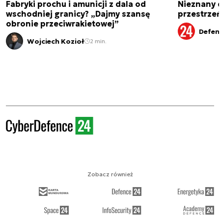
Fabryki prochu i amunicji z dala od
Nieznany 
wschodniej granicy? „Dajmy szansę
przestrze
obronie przeciwrakietowej”
Defen
Wojciech Kozioł
2 min.
Zobacz również