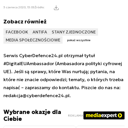
3 czerwca 2020, 13:05
Źródło:
Zobacz również
FACEBOOK
ANTIFA
STANY ZJEDNOCZONE
MEDIA SPOŁECZNOŚCIOWE
pokaż wszystkie
Serwis CyberDefence24.pl otrzymał tytuł
#DigitalEUAmbassador (Ambasadora polityki cyfrowej
UE). Jeśli są sprawy, które Was nurtują; pytania, na
które nie znacie odpowiedzi; tematy, o których trzeba
napisać – zapraszamy do kontaktu. Piszcie do nas na:
redakcja@cyberdefence24.pl
.
Wybrane okazje dla
REKLAMA
Ciebie