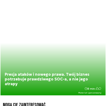
Presja ataków i nowego prawa. Twój biznes
potrzebuje prawdziwego SOC-a, a nie jego
atrapy
8 min.
Materiał sponsorowany
Mogą Cię zainteresować