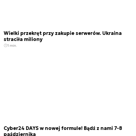
Wielki przekręt przy zakupie serwerów. Ukraina
straciła miliony
1 min.
Cyber24 DAYS w nowej formule! Bądź z nami 7-8
października