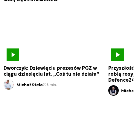
Dworczyk: Dziewięciu prezesów PGZ w
Przyszłoś
ciągu dziesięciu lat. „Coś tu nie działa”
robią rosyj
Defence2
Michał Stela
3 min.
Micha