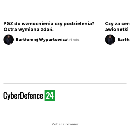
PGZ do wzmocnienia czy podzielenia?
Czy za cen
Ostra wymiana zdań.
awionetki 
Bartłomiej Wypartowicz
Bartł
1 min.
Zobacz również