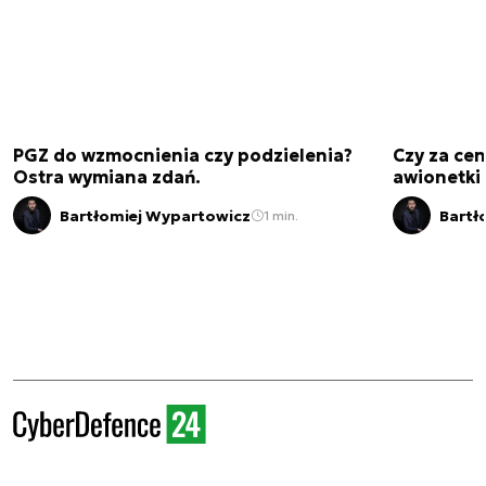
PGZ do wzmocnienia czy podzielenia?
Czy za cen
Ostra wymiana zdań.
awionetki 
Bartłomiej Wypartowicz
Bartł
1 min.