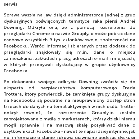
serwis.
Sprawa wyszła na jaw dzięki administratorce jednej z grup
dyskusyjnych poświęconych tematyce raka piersi Andrei
Downing. Odkryła ona, że z pomocą rozszerzenia do
przeglądarki Chrome o nazwie Grouply.io może pobrać dane
osobowe wszystkich 9 tys. członków swojej społeczności na
Facebooku. Wśród informacji zbieranych przez dodatek do
przeglądarki znajdowały się m.in. dane o miejscu
zamieszkania, zakładach pracy, adresach e-mail i miejscach,
w których przebywali dyskutujący w grupie użytkownicy
Facebooka.
Po dokonaniu swojego odkrycia Downing zwróciła się do
eksperta od bezpieczeństwa komputerowego Freda
Trottera, który potwierdził, że zamknięte grupy dyskusyjne
na Facebooku są podatne na nieuprawniony dostęp stron
trzecich do danych na temat aktywnych w nich osób. Trotter
odkrył również, że rozszerzenie Grouply.io zostało
zaprojektowane z myślą o marketerach, którzy dzięki niemu
mogli sprawnie i na masową skalę pozyskiwać dane o
użytkownikach Facebooka - nawet te najbardziej intymne, jak
np. informacje o stanie zdrowia ujawniane podczas dyskusji