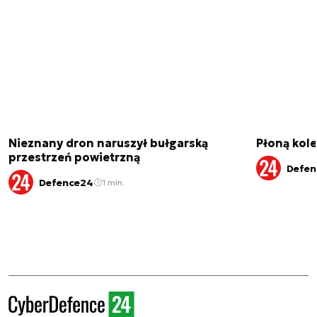
Nieznany dron naruszył bułgarską
Płoną kole
przestrzeń powietrzną
Defen
Defence24
1 min.