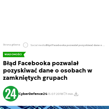
Strona główna
Social media
Błąd Facebooka pozwalał pozyskiwać dane o osobach w zamkniętych grupach
WIADOMOŚCI
Błąd Facebooka pozwalał
pozyskiwać dane o osobach w
zamkniętych grupach
CyberDefence24
13.07.2018
1 min.