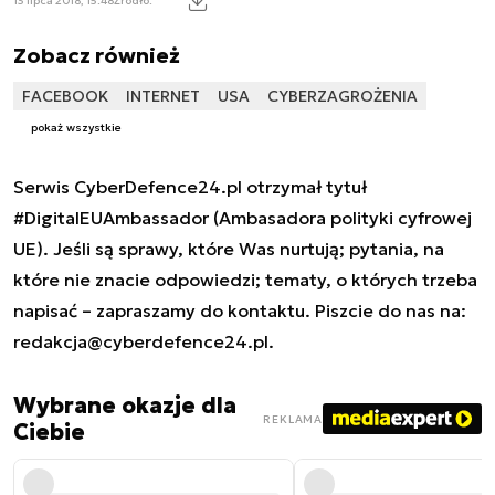
13 lipca 2018, 15:48
Źródło:
Zobacz również
FACEBOOK
INTERNET
USA
CYBERZAGROŻENIA
pokaż wszystkie
Serwis CyberDefence24.pl otrzymał tytuł
#DigitalEUAmbassador (Ambasadora polityki cyfrowej
UE). Jeśli są sprawy, które Was nurtują; pytania, na
które nie znacie odpowiedzi; tematy, o których trzeba
napisać – zapraszamy do kontaktu. Piszcie do nas na:
redakcja@cyberdefence24.pl
.
Wybrane okazje dla
REKLAMA
Ciebie