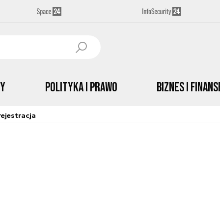
by
Polityka i prawo
Biznes i Finans
ejestracja