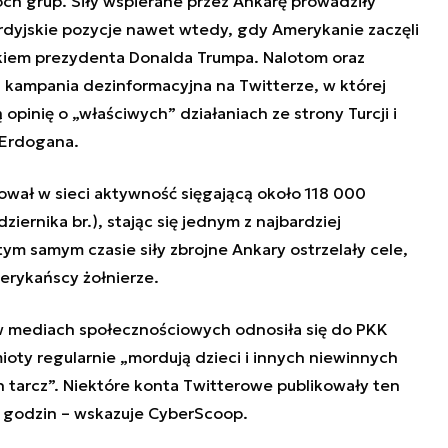
óch grup. Siły wspierane przez Ankarę prowadziły
rdyjskie pozycje nawet wtedy, gdy Amerykanie zaczęli
skiem prezydenta Donalda Trumpa. Nalotom oraz
kampania dezinformacyjna na Twitterze, w której
pinię o „właściwych” działaniach ze strony Turcji i
 Erdogana.
wał w sieci aktywność sięgającą około 118 000
iernika br.), stając się jednym z najbardziej
ym samym czasie siły zbrojne Ankary ostrzelały cele,
erykańscy żołnierze.
 mediach społecznościowych odnosiła się do PKK
ioty regularnie „mordują dzieci i innych niewinnych
ch tarcz”. Niektóre konta Twitterowe publikowały ten
u godzin – wskazuje CyberScoop.