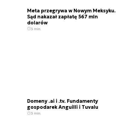
Meta przegrywa w Nowym Meksyku.
Sąd nakazał zapłatę 567 mln
dolarów
3 min.
Domeny .ai i .tv. Fundamenty
gospodarek Anguilli i Tuvalu
3 min.