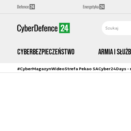
Cyberbezpieczeństwo
Armia i Służ
#CyberMagazyn
Wideo
Strefa Pekao SA
Cyber24Days - r