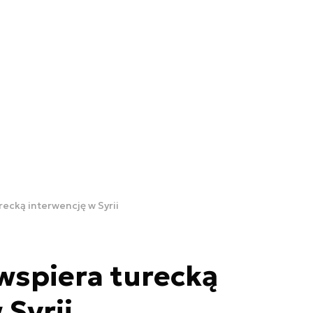
ecką interwencję w Syrii
wspiera turecką
 Syrii