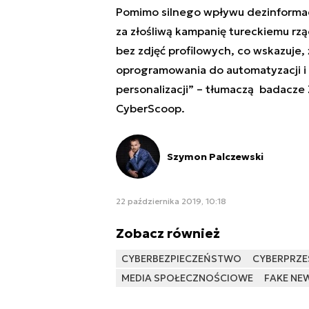
Pomimo silnego wpływu dezinformacj
za złośliwą kampanię tureckiemu rzą
bez zdjęć profilowych, co wskazuje,
oprogramowania do automatyzacji i 
personalizacji” – tłumaczą badacze
CyberScoop.
Szymon Palczewski
22 października 2019, 10:18
Zobacz również
CYBERBEZPIECZEŃSTWO
CYBERPRZE
MEDIA SPOŁECZNOŚCIOWE
FAKE NE