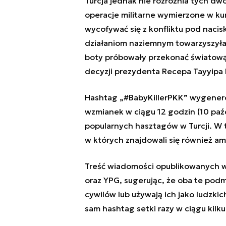
Turcja jednak nie rozróżnia tych dw
operacje militarne wymierzone w ku
wycofywać się z konfliktu pod naci
działaniom naziemnym towarzyszyła 
boty próbowały przekonać światową o
decyzji prezydenta Recepa Tayyipa
Hashtag „#BabyKillerPKK” wygenero
wzmianek w ciągu 12 godzin (10 paźdz
popularnych hasztagów w Turcji. W t
w których znajdowali się również am
Treść wiadomości opublikowanych w
oraz YPG, sugerując, że oba te podm
cywilów lub używają ich jako ludzki
sam hashtag setki razy w ciągu kilk