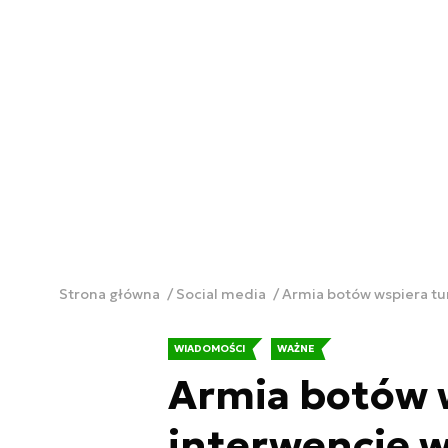
Strona główna
Social media
Armia botów wspiera tur
WIADOMOŚCI
WAŻNE
Armia botów 
interwencję w