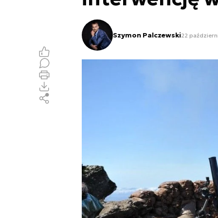
Szymon Palczewski
22 październ