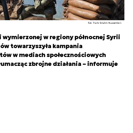
Fot. Türk Silahlı Kuvvetleri
i wymierzonej w regiony północnej Syrii
dów towarzyszyła kampania
otów w mediach społecznościowych
łumacząc zbrojne działania – informuje