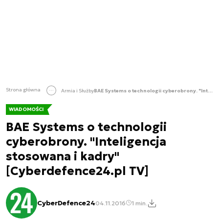
Strona główna
Armia i Służby
BAE Systems o technologii cyberobrony. "Inteligencja stosowana i kadry" [Cyberdefence24.pl TV]
WIADOMOŚCI
BAE Systems o technologii
cyberobrony. "Inteligencja
stosowana i kadry"
[Cyberdefence24.pl TV]
CyberDefence24
04.11.2016
1 min.