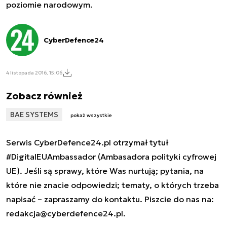
poziomie narodowym.
CyberDefence24
4 listopada 2016, 15:06
Zobacz również
BAE SYSTEMS
pokaż wszystkie
Serwis CyberDefence24.pl otrzymał tytuł
#DigitalEUAmbassador (Ambasadora polityki cyfrowej
UE). Jeśli są sprawy, które Was nurtują; pytania, na
które nie znacie odpowiedzi; tematy, o których trzeba
napisać – zapraszamy do kontaktu. Piszcie do nas na:
redakcja@cyberdefence24.pl
.