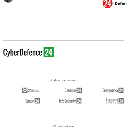
Defen
Zobacz również
Obserwuj nas