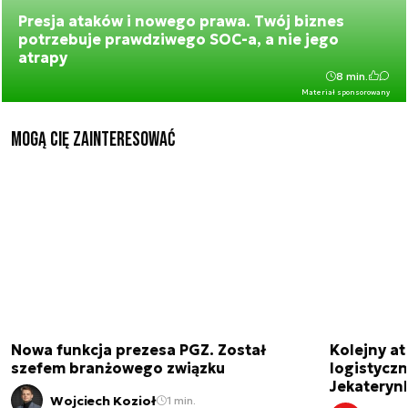
Presja ataków i nowego prawa. Twój biznes
potrzebuje prawdziwego SOC-a, a nie jego
atrapy
8 min.
Materiał sponsorowany
Mogą Cię zainteresować
Nowa funkcja prezesa PGZ. Został
Kolejny at
szefem branżowego związku
logistyczn
Jekateryn
Wojciech Kozioł
1 min.