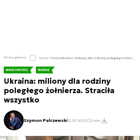
Strona główna
Armia i Służby
Ukraina: miliony dla rodziny poległego żołnierza. Straciła wszystko
WIADOMOŚCI
WAŻNE
Ukraina: miliony dla rodziny
poległego żołnierza. Straciła
wszystko
Szymon Palczewski
12.10.2023
2 min.