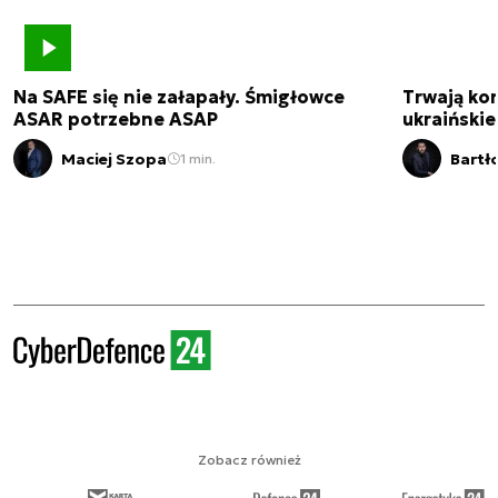
Na SAFE się nie załapały. Śmigłowce
Trwają kon
ASAR potrzebne ASAP
ukraińskie
Maciej Szopa
Bartł
1 min.
Zobacz również