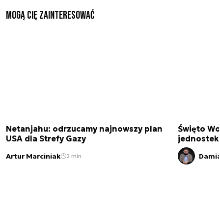
Mogą Cię zainteresować
Netanjahu: odrzucamy najnowszy plan
Święto Wo
USA dla Strefy Gazy
jednostek
Artur Marciniak
Damia
2 min.