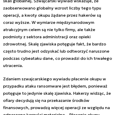
skali globalnej. Szwajcarski wywiad wskazuje, że
zaobserwowano globalny wzrost liczby tego typu
operacji, a kwoty okupu żądane przez hakerów są
coraz wyższe. W wymiarze międzynarodowym
atrakcyjnym celem są nie tylko firmy, ale także
podmioty z sektora administracji oraz opieki
zdrowotnej. Skalę zjawiska potęguje fakt, że bardzo
często trudno jest odzyskać lub odtworzyć naruszone
podczas cybeataku dane, co prowadzi do ich trwałego
utracenia.
Zdaniem szwajcarskiego wywiadu płacenie okupu w
przypadku ataku ransomware jest błędem, ponieważ
potęguje to jedynie skalę zjawiska. Hakerzy widząc, że
ofiary decydują się na przekazanie środków
finansowych, prowadzą więcej operacji ze względu na
odnoszone korzyści materialne. „Płacenie okupu