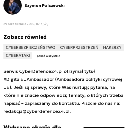
Szymon Palczewski
29 października 2020, 14:17
Zobacz również
CYBERBEZPIECZEŃSTWO
CYBERPRZESTRZEŃ
HAKERZY
CYBERATAKI
pokaż wszystkie
Serwis CyberDefence24.pl otrzymał tytuł
#DigitalEUAmbassador (Ambasadora polityki cyfrowej
UE). Jeśli są sprawy, które Was nurtują; pytania, na
które nie znacie odpowiedzi; tematy, o których trzeba
napisać – zapraszamy do kontaktu. Piszcie do nas na:
redakcja@cyberdefence24.pl
.
Wybrane okazje dla