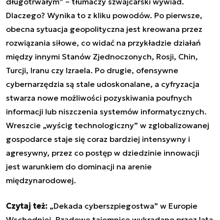
długotrwałym” – tłumaczy szwajcarski wywiad.
Dlaczego? Wynika to z kliku powodów. Po pierwsze,
obecna sytuacja geopolityczna jest kreowana przez
rozwiązania siłowe, co widać na przykładzie działań
między innymi Stanów Zjednoczonych, Rosji, Chin,
Turcji, Iranu czy Izraela. Po drugie, ofensywne
cybernarzędzia są stale udoskonalane, a cyfryzacja
stwarza nowe możliwości pozyskiwania poufnych
informacji lub niszczenia systemów informatycznych.
Wreszcie „wyścig technologiczny” w zglobalizowanej
gospodarce staje się coraz bardziej intensywny i
agresywny, przez co postęp w dziedzinie innowacji
jest warunkiem do dominacji na arenie
międzynarodowej.
Czytaj też:
„Dekada cyberszpiegostwa” w Europie
Wschodniej. Rządowe tajemnice wykradano przez lata