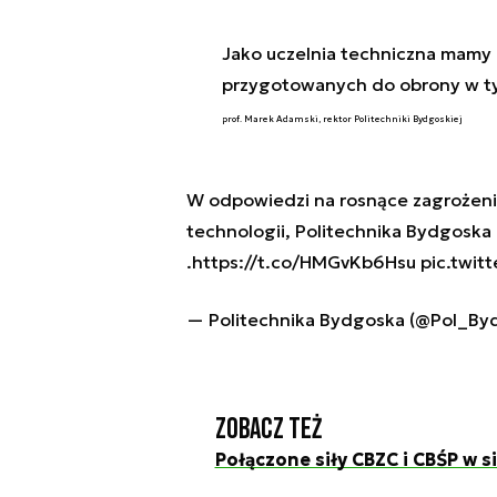
Jako uczelnia techniczna mamy 
przygotowanych do obrony w t
prof. Marek Adamski, rektor Politechniki Bydgoskiej
W odpowiedzi na rosnące zagrożenia
technologii, Politechnika Bydgoska
.
https://t.co/HMGvKb6Hsu
pic.twit
— Politechnika Bydgoska (@Pol_By
Zobacz też
Połączone siły CBZC i CBŚP w si