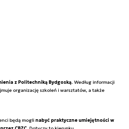
ienia z Politechniką Bydgoską
. Według informacji
uje organizację szkoleń i warsztatów, a także
enci będą mogli
nabyć praktyczne umiejętności w
przez CBZC
. Dotyczy to kierunku