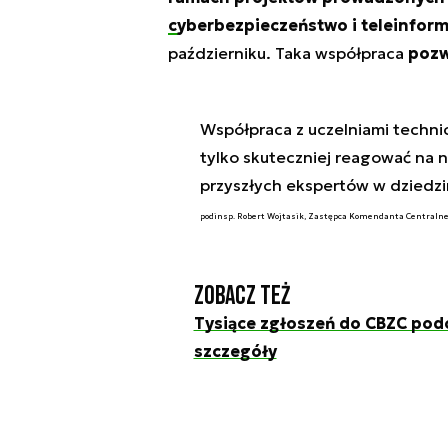
cyberbezpieczeństwo i teleinfor
październiku. Taka współpraca
pozw
Współpraca z uczelniami technic
tylko skuteczniej reagować na n
przyszłych ekspertów w dziedz
podinsp. Robert Wojtasik, Zastępca Komendanta Centralne
Zobacz też
Tysiące zgłoszeń do CBZC po
szczegóły