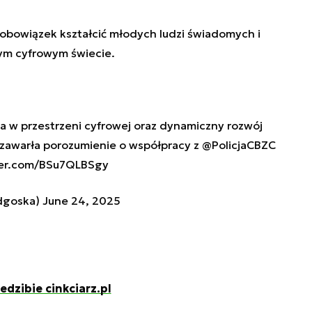
obowiązek kształcić młodych ludzi świadomych i
ym cyfrowym świecie.
 w przestrzeni cyfrowej oraz dynamiczny rozwój
 zawarła porozumienie o współpracy z
@PolicjaCBZC
ter.com/BSu7QLBSgy
dgoska)
June 24, 2025
edzibie cinkciarz.pl