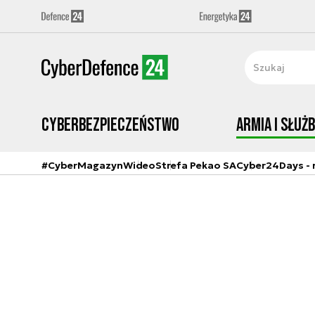
Cyberbezpieczeństwo
Armia i Służ
#CyberMagazyn
Wideo
Strefa Pekao SA
Cyber24Days - r