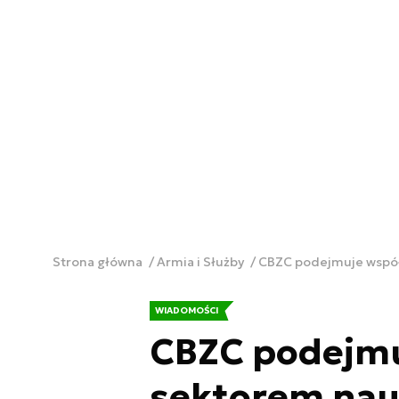
Strona główna
Armia i Służby
CBZC podejmuje wspó
WIADOMOŚCI
CBZC podejmu
sektorem na