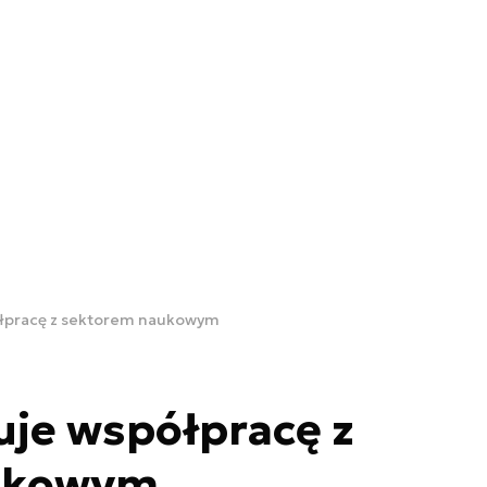
łpracę z sektorem naukowym
je współpracę z
ukowym