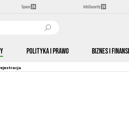
by
Polityka i prawo
Biznes i Finans
ejestracja