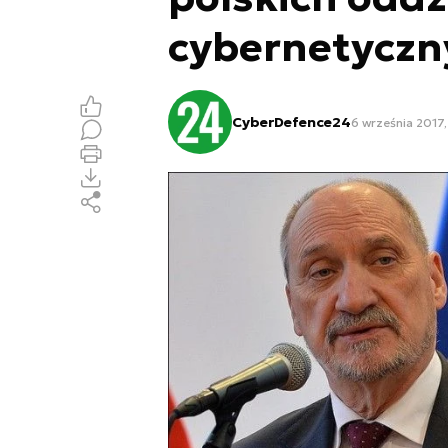
cybernetyczn
CyberDefence24
6 września 2017,