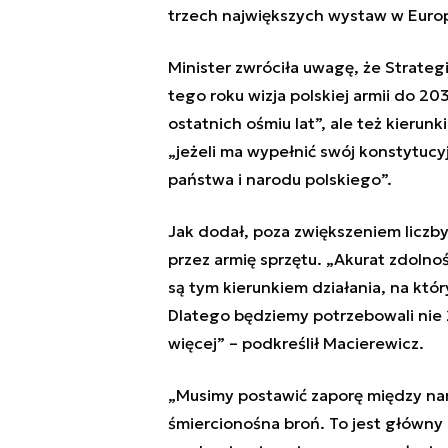
trzech największych wystaw w Europ
Minister zwróciła uwagę, że Strate
tego roku wizja polskiej armii do 20
ostatnich ośmiu lat”, ale też kierun
„jeżeli ma wypełnić swój konstytucy
państwa i narodu polskiego”.
Jak dodał, poza zwiększeniem liczb
przez armię sprzętu. „Akurat zdolnośc
są tym kierunkiem działania, na któr
Dlatego będziemy potrzebowali nie 
więcej” – podkreślił Macierewicz.
„Musimy postawić zaporę między nami
śmiercionośna broń. To jest główny 