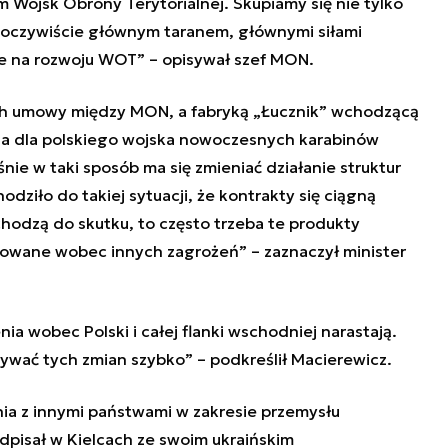
 Wojsk Obrony Terytorialnej. Skupiamy się nie tylko
 oczywiście głównym taranem, głównymi siłami
kże na rozwoju WOT” – opisywał szef MON.
ch umowy między MON, a fabryką „Łucznik” wchodzącą
ia dla polskiego wojska nowoczesnych karabinów
nie w taki sposób ma się zmieniać działanie struktur
odziło do takiej sytuacji, że kontrakty się ciągną
chodzą do skutku, to często trzeba te produkty
towane wobec innych zagrożeń” – zaznaczył minister
ia wobec Polski i całej flanki wschodniej narastają.
ywać tych zmian szybko” – podkreślił Macierewicz.
nia z innymi państwami w zakresie przemysłu
pisał w Kielcach ze swoim ukraińskim