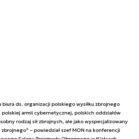
 biura ds. organizacji polskiego wysiłku zbrojnego
 polskiej armii cybernetycznej, polskich oddziałów
sobny rodzaj sił zbrojnych, ale jako wyspecjalizowany
u zbrojnego” – powiedział szef MON na konferencji
owego Salonu Przemysłu Obronnego w Kielcach.