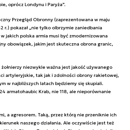
ie, oprócz Londynu i Paryża”.
giczny Przegląd Obronny (zaprezentowana w maju
32 r.) pokazał „nie tylko olbrzymie zaniedbania
ki w jakich polska armia musi być zmodernizowana
jny obowiązek, jakim jest skuteczna obrona granic,
y żołnierzy niezwykle ważna jest jakość używanego
i artyleryjskie, tak jak i zdolności obrony rakietowej,
ym w najbliższych latach będziemy się skupiali.
24 armatohaubic Krab, nie 118, ale nieporównanie
, a agresorem. Taką, przez którą nie przeniknie ich
kierunek naszego działania. Ale oczywiście jest też