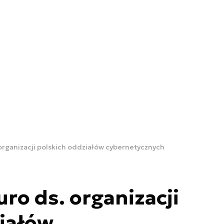
organizacji polskich oddziałów cybernetycznych
ro ds. organizacji
iałów