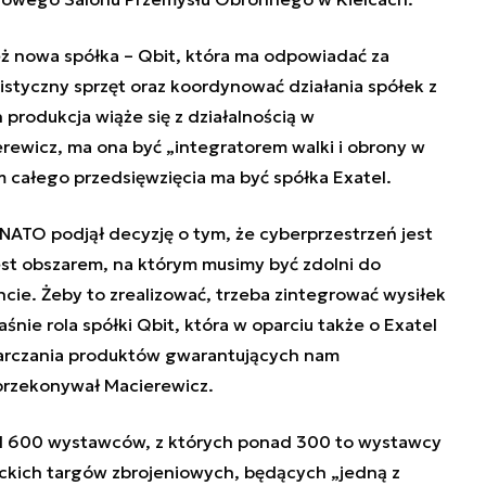
ż nowa spółka – Qbit, która ma odpowiadać za
listyczny sprzęt oraz koordynować działania spółek z
 produkcja wiąże się z działalnością w
erewicz, ma ona być „integratorem walki i obrony w
 całego przedsięwzięcia ma być spółka Exatel.
NATO podjął decyzję o tym, że cyberprzestrzeń jest
Jest obszarem, na którym musimy być zdolni do
e. Żeby to zrealizować, trzeba zintegrować wysiłek
nie rola spółki Qbit, która w oparciu także o Exatel
tarczania produktów gwarantujących nam
przekonywał Macierewicz.
 600 wystawców, z których ponad 300 to wystawcy
eckich targów zbrojeniowych, będących „jedną z