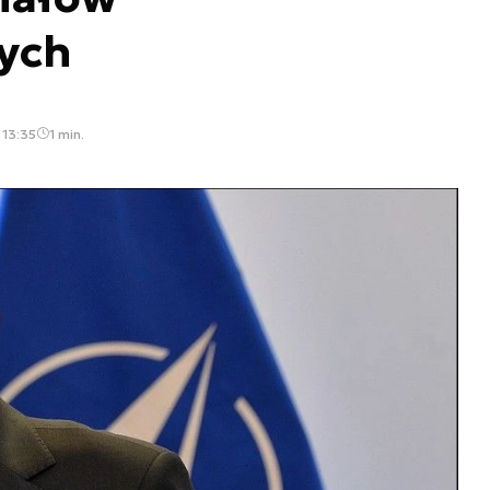
ych
 13:35
1 min.