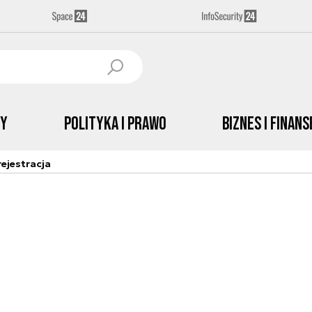
by
Polityka i prawo
Biznes i Finans
ejestracja