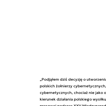
„Podjąłem dziś decyzję o utworzeniu
polskich żołnierzy cybernetycznych,
cybernetycznych, chociaż nie jako o
kierunek działania polskiego wysiłk
prasowej podczas XXV Międzynarod