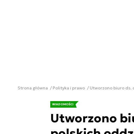
Strona główna
Polityka i prawo
Utworzono biuro ds. 
WIADOMOŚCI
Utworzono biu
polskich oddz