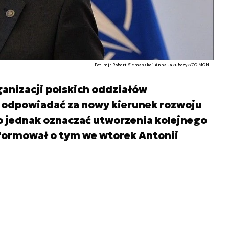
Fot. mjr Robert Siemaszko i Anna Jakubczyk/CO MON
anizacji polskich oddziałów
 odpowiadać za nowy kierunek rozwoju
to jednak oznaczać utworzenia kolejnego
nformował o tym we wtorek Antonii