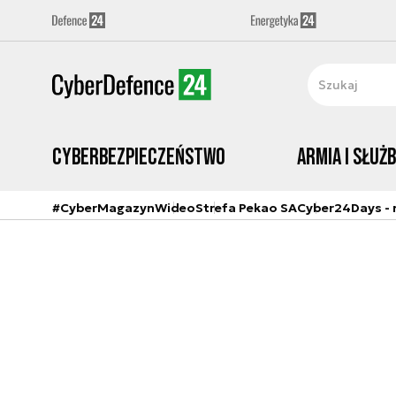
Cyberbezpieczeństwo
Armia i Służ
#CyberMagazyn
Wideo
Strefa Pekao SA
Cyber24Days - r