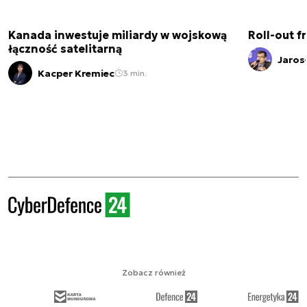
Kanada inwestuje miliardy w wojskową
Roll-out f
łączność satelitarną
Jaros
Kacper Kremiec
3 min.
Zobacz również