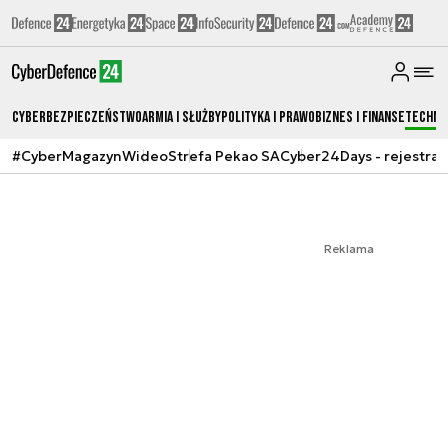
Cyberbezpieczeństwo
Armia i Służby
Polityka i prawo
Biznes i Finanse
Techno
#CyberMagazyn
Wideo
Strefa Pekao SA
Cyber24Days - rejestrac
Reklama