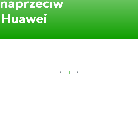
 naprzeciw
ą Huawei
1