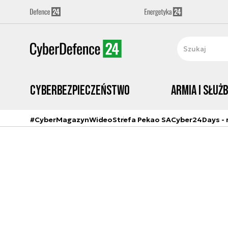
Cyberbezpieczeństwo
Armia i Służ
#CyberMagazyn
Wideo
Strefa Pekao SA
Cyber24Days - r