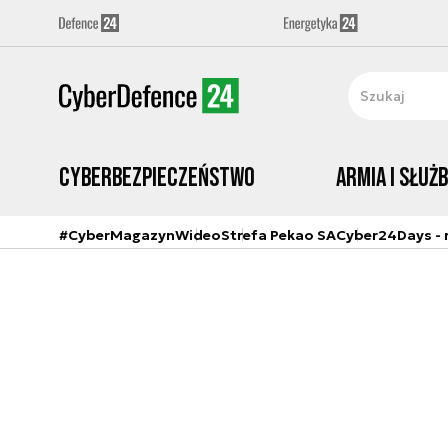
Cyberbezpieczeństwo
Armia i Służ
#CyberMagazyn
Wideo
Strefa Pekao SA
Cyber24Days - r