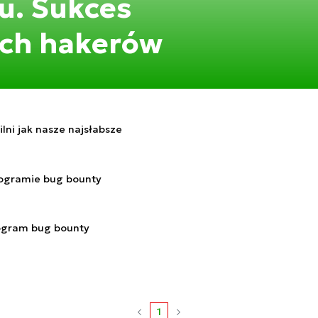
u. Sukces
ch hakerów
lni jak nasze najsłabsze
rogramie bug bounty
ogram bug bounty
1