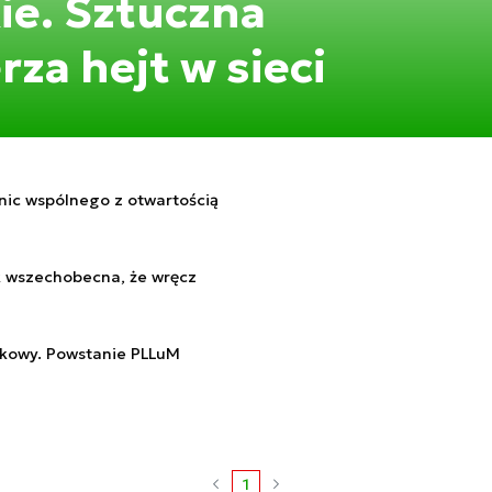
ie. Sztuczna
rza hejt w sieci
 nic wspólnego z otwartością
ak wszechobecna, że wręcz
ykowy. Powstanie PLLuM
1