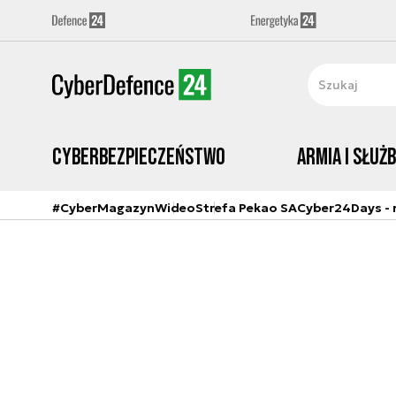
Cyberbezpieczeństwo
Armia i Służ
#CyberMagazyn
Wideo
Strefa Pekao SA
Cyber24Days - r