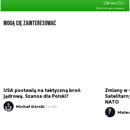
8 min.
Materiał sponsorowany
Mogą Cię zainteresować
USA postawią na taktyczną broń
Zmiany w 
jądrową. Szansa dla Polski?
Satelitar
NATO
Michał Górski
2 min.
Mateu