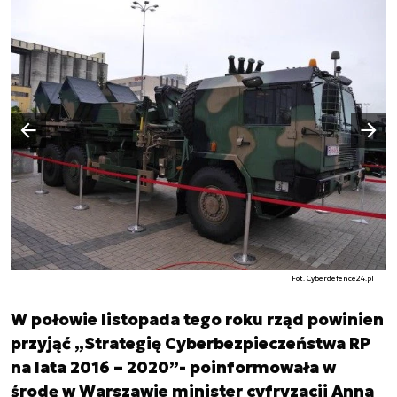
Następny slajd
Poprzedni slajd
Fot. Cyberdefence24.pl
W połowie listopada tego roku rząd powinien
przyjąć „Strategię Cyberbezpieczeństwa RP
na lata 2016 – 2020”- poinformowała w
środę w Warszawie minister cyfryzacji Anna