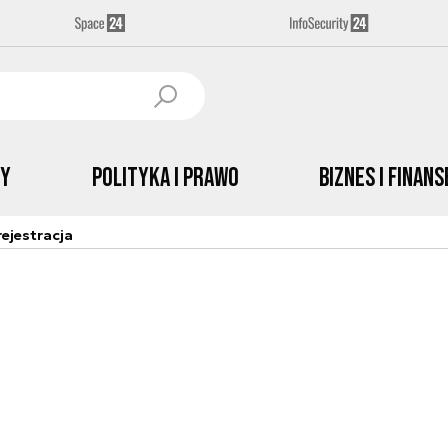
by
Polityka i prawo
Biznes i Finans
ejestracja