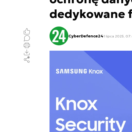
dedykowane 
CyberDefence24
1 lipca 2025, 07