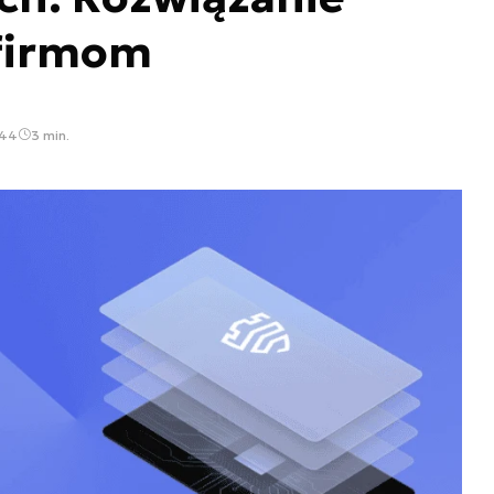
firmom
:44
3 min.