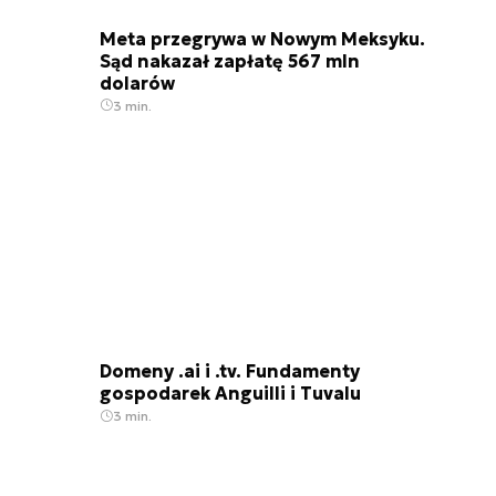
Meta przegrywa w Nowym Meksyku.
Sąd nakazał zapłatę 567 mln
dolarów
3 min.
Domeny .ai i .tv. Fundamenty
gospodarek Anguilli i Tuvalu
3 min.