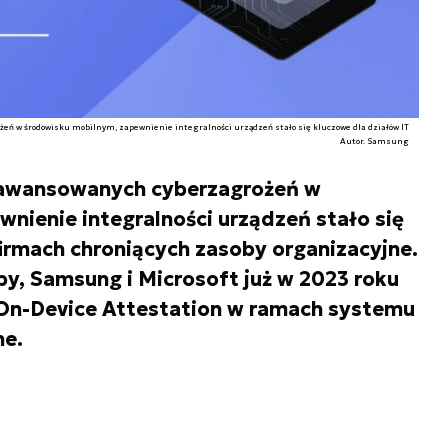
eń w środowisku mobilnym, zapewnienie integralności urządzeń stało się kluczowe dla działów IT
Autor. Samsung
zaawansowanych cyberzagrożeń w
nienie integralności urządzeń stało się
firmach chroniących zasoby organizacyjne.
y, Samsung i Microsoft już w 2023 roku
On-Device Attestation w ramach systemu
ne.