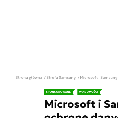
Strona główna
Strefa Samsung
Microsoft i Samsun
SPONSOROWANE
WIADOMOŚCI
Microsoft i 
ochronę dany