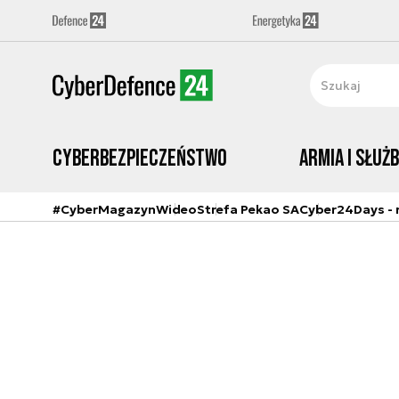
Cyberbezpieczeństwo
Armia i Służ
#CyberMagazyn
Wideo
Strefa Pekao SA
Cyber24Days - r