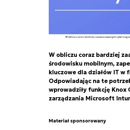
W obliczu coraz bardziej zaawansowanych cyberzagroż
W obliczu coraz bardziej 
środowisku mobilnym, zapew
kluczowe dla działów IT w 
Odpowiadając na te potrzeb
wprowadziły funkcję Knox 
zarządzania Microsoft Intu
Materiał sponsorowany