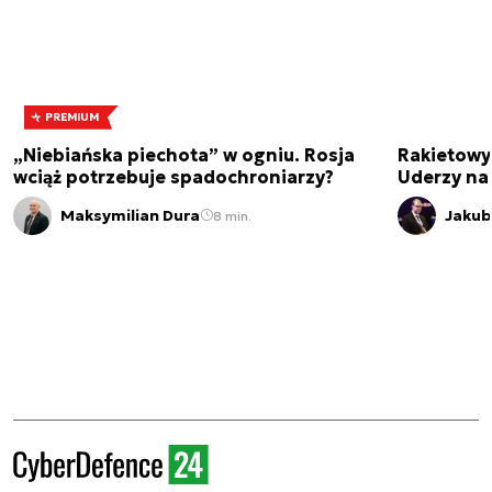
PREMIUM
„Niebiańska piechota” w ogniu. Rosja
Rakietowy
wciąż potrzebuje spadochroniarzy?
Uderzy na
Maksymilian Dura
Jakub
8 min.