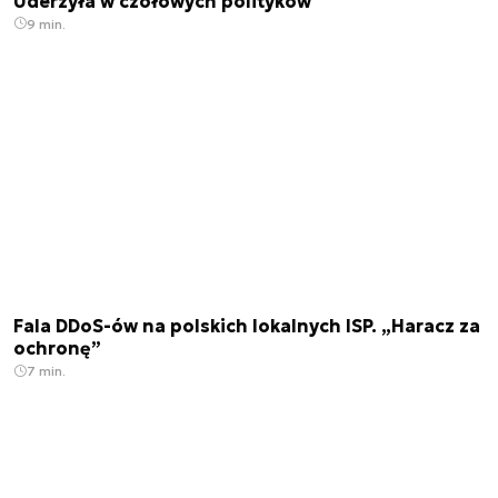
Uderzyła w czołowych polityków
9 min.
Fala DDoS-ów na polskich lokalnych ISP. „Haracz za
ochronę”
7 min.