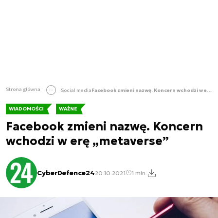
Strona główna
Social media
Facebook zmieni nazwę. Koncern wchodzi w erę „metaverse”
WIADOMOŚCI
WAŻNE
Facebook zmieni nazwę. Koncern
wchodzi w erę „metaverse”
CyberDefence24
20.10.2021
1 min.