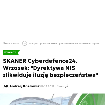
Strona główna
Polityka i prawo
SKANER Cyberdefence24. Wrzosek: "Dyrektywa NIS zlikwiduje iluzję bezpieczeństwa"
WYWIADY
SKANER Cyberdefence24.
Wrzosek: "Dyrektywa NIS
zlikwiduje iluzję bezpieczeństwa"
AK
Andrzej Kozłowski
14.12.2017
1 min.