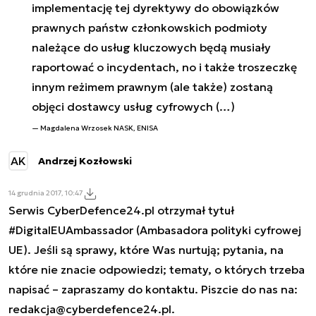
implementację tej dyrektywy do obowiązków
prawnych państw członkowskich podmioty
należące do usług kluczowych będą musiały
raportować o incydentach, no i także troszeczkę
innym reżimem prawnym (ale także) zostaną
objęci dostawcy usług cyfrowych (…)
Magdalena Wrzosek NASK, ENISA
AK
Andrzej Kozłowski
14 grudnia 2017, 10:47
Serwis CyberDefence24.pl otrzymał tytuł
#DigitalEUAmbassador (Ambasadora polityki cyfrowej
UE). Jeśli są sprawy, które Was nurtują; pytania, na
które nie znacie odpowiedzi; tematy, o których trzeba
napisać – zapraszamy do kontaktu. Piszcie do nas na:
redakcja@cyberdefence24.pl
.