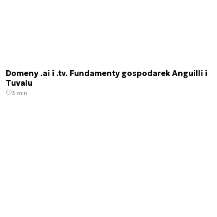
Domeny .ai i .tv. Fundamenty gospodarek Anguilli i
Tuvalu
3 min.