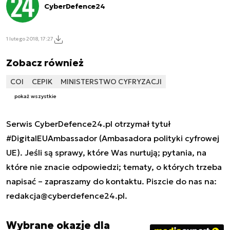
CyberDefence24
1 lutego 2018, 17:27
Zobacz również
COI
CEPIK
MINISTERSTWO CYFRYZACJI
pokaż wszystkie
Serwis CyberDefence24.pl otrzymał tytuł
#DigitalEUAmbassador (Ambasadora polityki cyfrowej
UE). Jeśli są sprawy, które Was nurtują; pytania, na
które nie znacie odpowiedzi; tematy, o których trzeba
napisać – zapraszamy do kontaktu. Piszcie do nas na:
redakcja@cyberdefence24.pl
.
Wybrane okazje dla