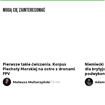
Mogą Cię zainteresować
Pierwsze takie ćwiczenia. Korpus
Niemiecki 
Piechoty Morskiej na ostro z dronami
dla brytyjs
FPV
podwykon
Mateusz Multarzyński
Adam 
3 min.