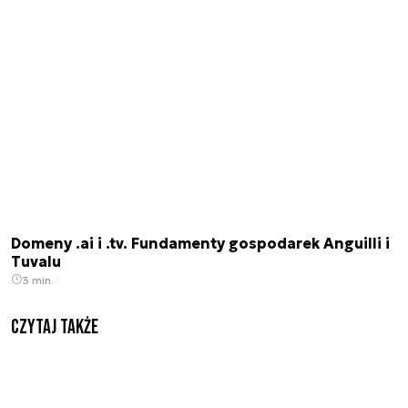
Domeny .ai i .tv. Fundamenty gospodarek Anguilli i
Tuvalu
3 min.
Czytaj także