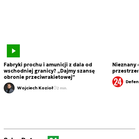
Fabryki prochu i amunicji z dala od
Nieznany 
wschodniej granicy? „Dajmy szansę
przestrze
obronie przeciwrakietowej”
Defen
Wojciech Kozioł
2 min.