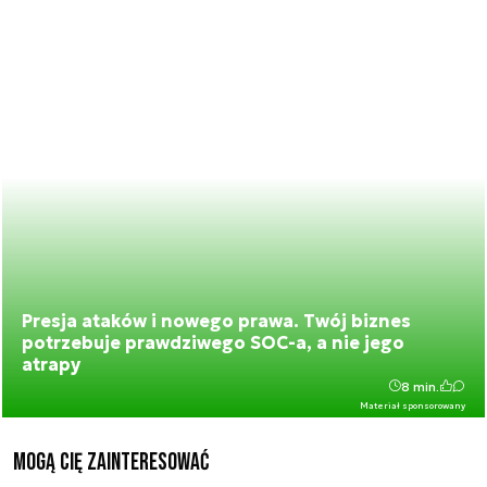
Presja ataków i nowego prawa. Twój biznes
potrzebuje prawdziwego SOC-a, a nie jego
atrapy
8 min.
Materiał sponsorowany
Mogą Cię zainteresować