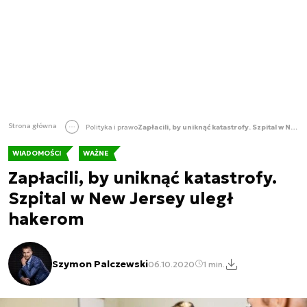
Strona główna
Polityka i prawo
Zapłacili, by uniknąć katastrofy. Szpital w New Jersey uległ hakerom
WIADOMOŚCI
WAŻNE
Zapłacili, by uniknąć katastrofy.
Szpital w New Jersey uległ
hakerom
Szymon Palczewski
06.10.2020
1 min.