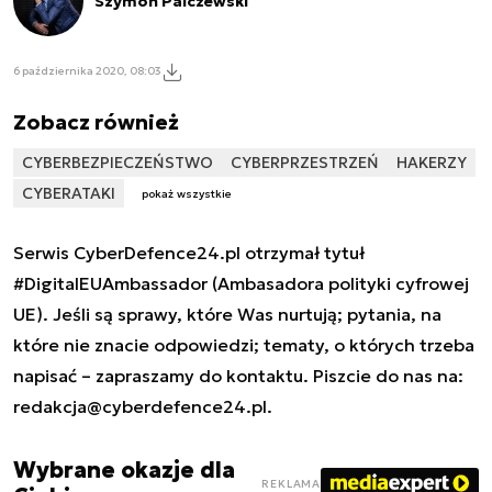
Szymon Palczewski
6 października 2020, 08:03
Zobacz również
CYBERBEZPIECZEŃSTWO
CYBERPRZESTRZEŃ
HAKERZY
CYBERATAKI
pokaż wszystkie
Serwis CyberDefence24.pl otrzymał tytuł
#DigitalEUAmbassador (Ambasadora polityki cyfrowej
UE). Jeśli są sprawy, które Was nurtują; pytania, na
które nie znacie odpowiedzi; tematy, o których trzeba
napisać – zapraszamy do kontaktu. Piszcie do nas na:
redakcja@cyberdefence24.pl
.
Wybrane okazje dla
REKLAMA