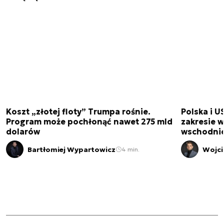
Koszt „złotej floty” Trumpa rośnie.
Polska i U
Program może pochłonąć nawet 275 mld
zakresie 
dolarów
wschodnie
Bartłomiej Wypartowicz
Wojci
4 min.