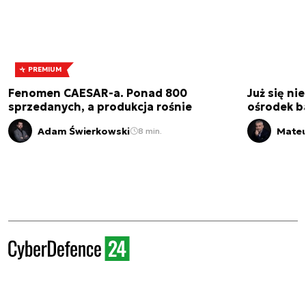
PREMIUM
Fenomen CAESAR-a. Ponad 800
Już się ni
sprzedanych, a produkcja rośnie
ośrodek b
Adam Świerkowski
Mateu
8 min.