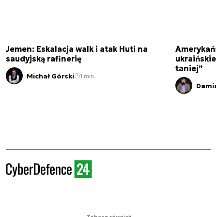
Jemen: Eskalacja walk i atak Huti na
Amerykańs
saudyjską rafinerię
ukraińskie
taniej”
Michał Górski
1 min.
Damia
Zobacz również