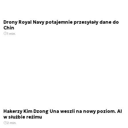
Drony Royal Navy potajemnie przesyłały dane do
Chin
1 min.
Hakerzy Kim Dzong Una weszli na nowy poziom. AI
w służbie reżimu
2 min.