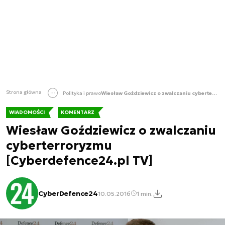
Strona główna
Polityka i prawo
Wiesław Goździewicz o zwalczaniu cyberterroryzmu [Cyberdefence24.pl TV]
WIADOMOŚCI
KOMENTARZ
Wiesław Goździewicz o zwalczaniu
cyberterroryzmu
[Cyberdefence24.pl TV]
CyberDefence24
10.05.2016
1 min.