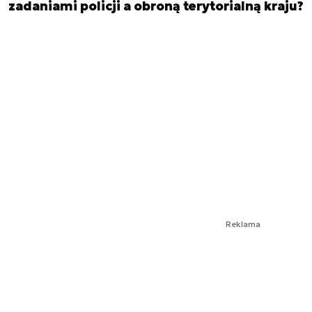
zadaniami policji a obroną terytorialną kraju?
Reklama