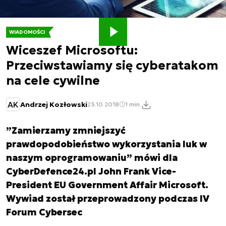
WIADOMOŚCI
Wiceszef Microsoftu:
Przeciwstawiamy się cyberatakom
na cele cywilne
AK
Andrzej Kozłowski
23.10.2018
1 min.
”Zamierzamy zmniejszyć
prawdopodobieństwo wykorzystania luk w
naszym oprogramowaniu” mówi dla
CyberDefence24.pl John Frank Vice-
President EU Government Affair Microsoft.
Wywiad został przeprowadzony podczas IV
Forum Cybersec