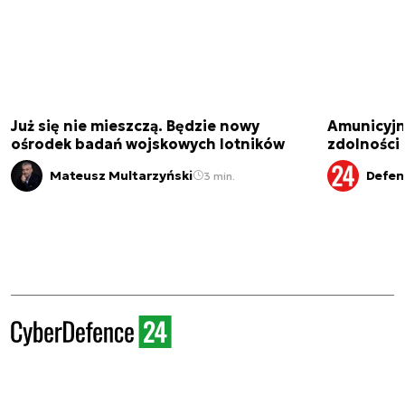
Już się nie mieszczą. Będzie nowy
Amunicyjn
ośrodek badań wojskowych lotników
zdolności
Mateusz Multarzyński
Defen
3 min.