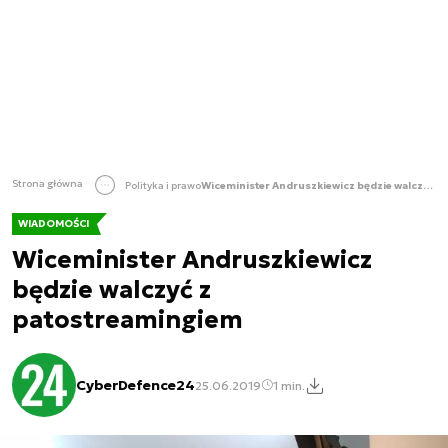
Strona główna
Polityka i prawo
Wiceminister Andruszkiewicz będzie walczyć z patostreamingiem
WIADOMOŚCI
Wiceminister Andruszkiewicz
będzie walczyć z
patostreamingiem
CyberDefence24
25.06.2019
1 min.