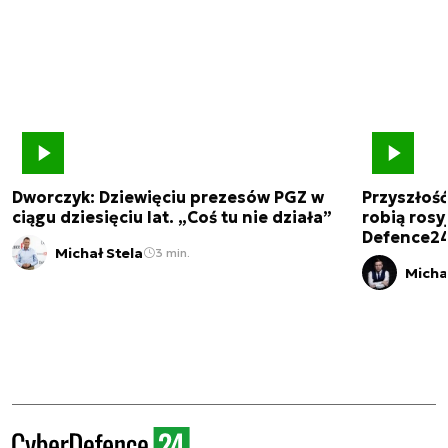
Dworczyk: Dziewięciu prezesów PGZ w
Przyszłoś
ciągu dziesięciu lat. „Coś tu nie działa”
robią rosyj
Defence2
Michał Stela
3 min.
Micha