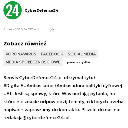
CyberDefence24
4 marca 2020, 14:33
Źródło:
Zobacz również
KORONAWIRUS
FACEBOOK
SOCIAL MEDIA
MEDIA SPOŁECZNOŚCIOWE
pokaż wszystkie
Serwis CyberDefence24.pl otrzymał tytuł
#DigitalEUAmbassador (Ambasadora polityki cyfrowej
UE). Jeśli są sprawy, które Was nurtują; pytania, na
które nie znacie odpowiedzi; tematy, o których trzeba
napisać – zapraszamy do kontaktu. Piszcie do nas na:
redakcja@cyberdefence24.pl
.