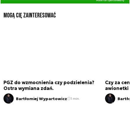
Materiał sponsorowany
Mogą Cię zainteresować
PGZ do wzmocnienia czy podzielenia?
Czy za cen
Ostra wymiana zdań.
awionetki 
Bartłomiej Wypartowicz
Bartł
1 min.