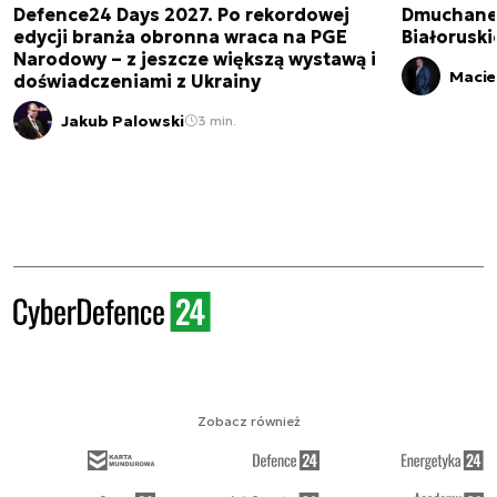
Defence24 Days 2027. Po rekordowej
Dmuchane 
edycji branża obronna wraca na PGE
Białorusk
Narodowy – z jeszcze większą wystawą i
Macie
doświadczeniami z Ukrainy
Jakub Palowski
3 min.
Zobacz również