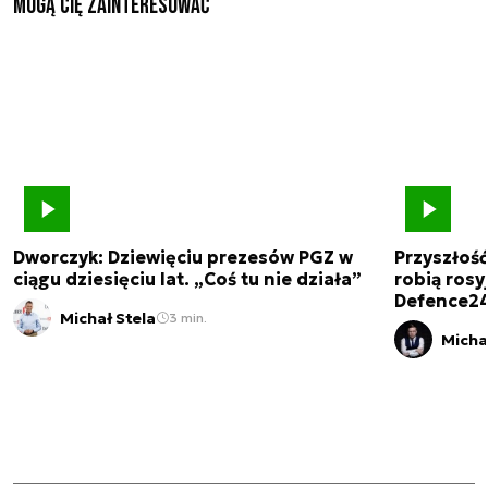
Mogą Cię zainteresować
Dworczyk: Dziewięciu prezesów PGZ w
Przyszłoś
ciągu dziesięciu lat. „Coś tu nie działa”
robią rosyj
Defence2
Michał Stela
3 min.
Micha