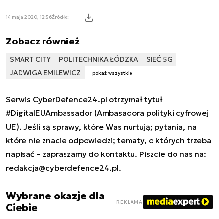
14 maja 2020, 12:56
Źródło:
Zobacz również
SMART CITY
POLITECHNIKA ŁÓDZKA
SIEĆ 5G
JADWIGA EMILEWICZ
pokaż wszystkie
Serwis CyberDefence24.pl otrzymał tytuł
#DigitalEUAmbassador (Ambasadora polityki cyfrowej
UE). Jeśli są sprawy, które Was nurtują; pytania, na
które nie znacie odpowiedzi; tematy, o których trzeba
napisać – zapraszamy do kontaktu. Piszcie do nas na:
redakcja@cyberdefence24.pl
.
Wybrane okazje dla
REKLAMA
Ciebie