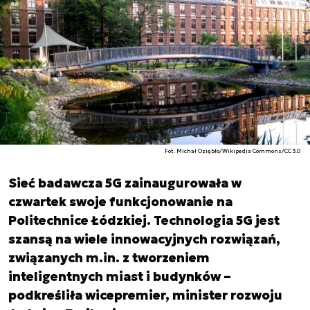
Fot. Michał Oziębło/Wikipedia Commons/CC 3.0
Sieć badawcza 5G zainaugurowała w
czwartek swoje funkcjonowanie na
Politechnice Łódzkiej. Technologia 5G jest
szansą na wiele innowacyjnych rozwiązań,
związanych m.in. z tworzeniem
inteligentnych miast i budynków –
podkreśliła wicepremier, minister rozwoju