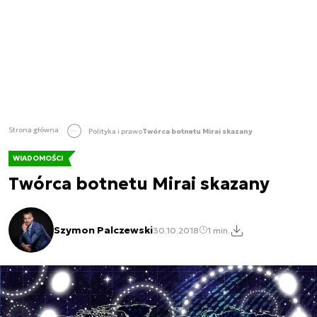
Strona główna
Polityka i prawo
Twórca botnetu Mirai skazany
WIADOMOŚCI
Twórca botnetu Mirai skazany
Szymon Palczewski
30.10.2018
1 min.