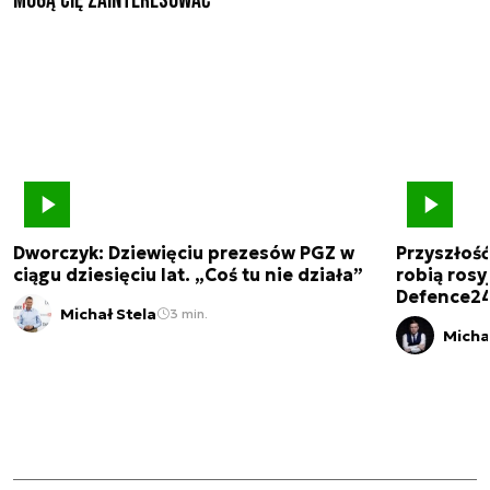
Mogą Cię zainteresować
Dworczyk: Dziewięciu prezesów PGZ w
Przyszłoś
ciągu dziesięciu lat. „Coś tu nie działa”
robią rosyj
Defence2
Michał Stela
3 min.
Micha