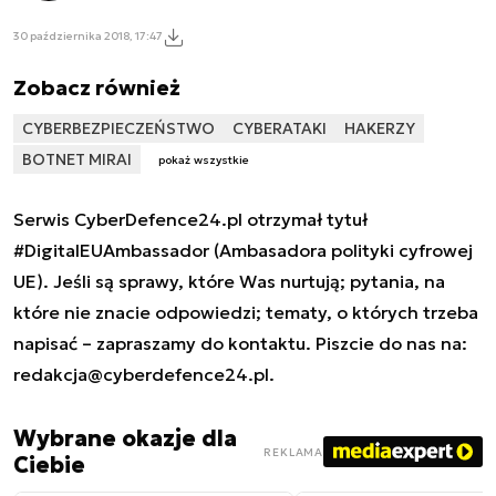
30 października 2018, 17:47
Zobacz również
CYBERBEZPIECZEŃSTWO
CYBERATAKI
HAKERZY
BOTNET MIRAI
pokaż wszystkie
Serwis CyberDefence24.pl otrzymał tytuł
#DigitalEUAmbassador (Ambasadora polityki cyfrowej
UE). Jeśli są sprawy, które Was nurtują; pytania, na
które nie znacie odpowiedzi; tematy, o których trzeba
napisać – zapraszamy do kontaktu. Piszcie do nas na:
redakcja@cyberdefence24.pl
.
Wybrane okazje dla
REKLAMA
Ciebie