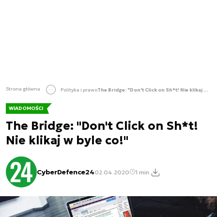
Strona główna
Polityka i prawo
The Bridge: "Don't Click on Sh*t! Nie klikaj w byle co!"
WIADOMOŚCI
The Bridge: "Don't Click on Sh*t!
Nie klikaj w byle co!"
CyberDefence24
02.04.2020
1 min.