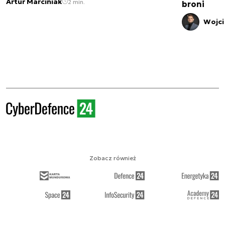
Artur Marciniak
2 min.
broni
Wojci
Zobacz również