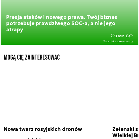
Presja ataków i nowego prawa. Twój biznes
potrzebuje prawdziwego SOC-a, a nie jego
atrapy
8 min.
Materiał sponsorowany
Mogą Cię zainteresować
Nowa twarz rosyjskich dronów
Zełenski s
Wielkiej B