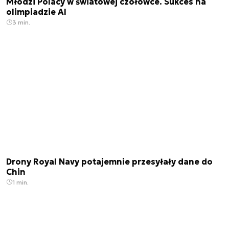
Młodzi Polacy w światowej czołówce. Sukces na
olimpiadzie AI
3 min.
Drony Royal Navy potajemnie przesyłały dane do
Chin
1 min.