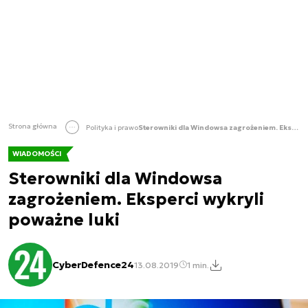
Strona główna
Polityka i prawo
Sterowniki dla Windowsa zagrożeniem. Eksperci wykryli poważne luki
WIADOMOŚCI
Sterowniki dla Windowsa
zagrożeniem. Eksperci wykryli
poważne luki
CyberDefence24
13.08.2019
1 min.