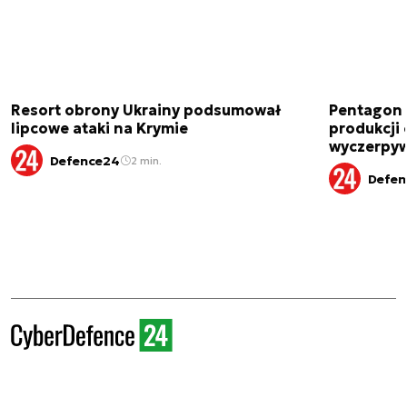
Resort obrony Ukrainy podsumował
Pentagon 
lipcowe ataki na Krymie
produkcji
wyczerpyw
Defence24
2 min.
Defen