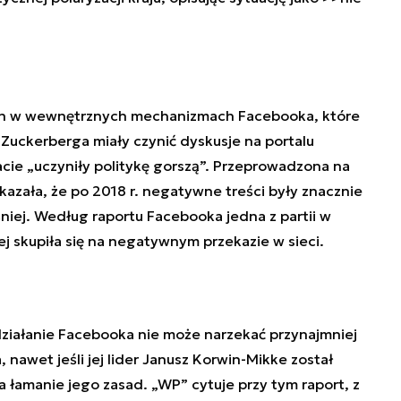
ian w wewnętrznych mechanizmach
Facebook
a, które
 Zuckerberga miały czynić dyskusje na portalu
acie
„
uczyniły politykę gorszą
”
. Przeprowadzona na
kazała, że po 2018 r. negatywne treści były znacznie
niej. Według raportu
Facebook
a jedna z partii w
ej skupiła się na negatywnym przekazie w sieci.
działanie
Facebook
a nie może narzekać przynajmniej
, nawet jeśli jej lider Janusz Korwin-Mikke został
a łamanie jego zasad.
„
WP
”
cytuje przy tym raport, z