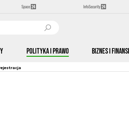
by
Polityka i prawo
Biznes i Finans
ejestracja