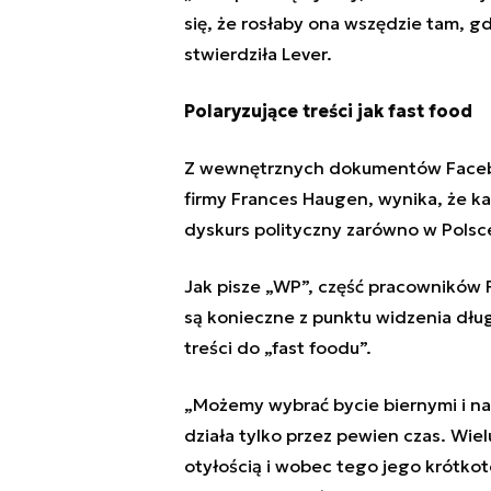
się, że rosłaby ona wszędzie tam, g
stwierdziła Lever.
Polaryzujące treści jak fast food
Z wewnętrznych dokumentów
Face
firmy Frances Haugen
, wynika, że k
dyskurs polityczny zarówno w Polsce,
Jak pisze
„
WP
”
, część pracowników
są konieczne z punktu widzenia dł
treści do
„
fast foodu
”
.
„
Możemy wybrać bycie biernymi i na
działa tylko przez pewien czas. Wielu
otyłością i wobec tego jego krótko