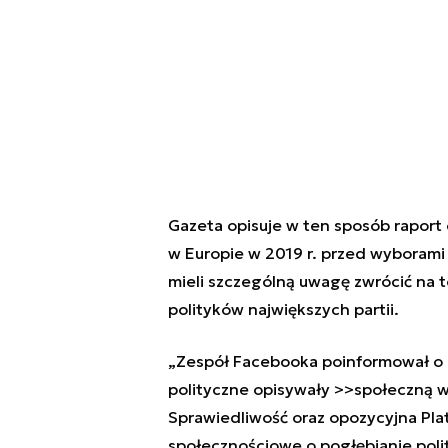
Gazeta opisuje w ten sposób rapor
w Europie w 2019 r. przed wyboram
mieli szczególną uwagę zwrócić na 
polityków największych partii.
„
Zespół
Facebook
a poinformował o 
polityczne opisywały >>społeczną 
Sprawiedliwość oraz opozycyjna Pla
społecznościowe o pogłębianie polity