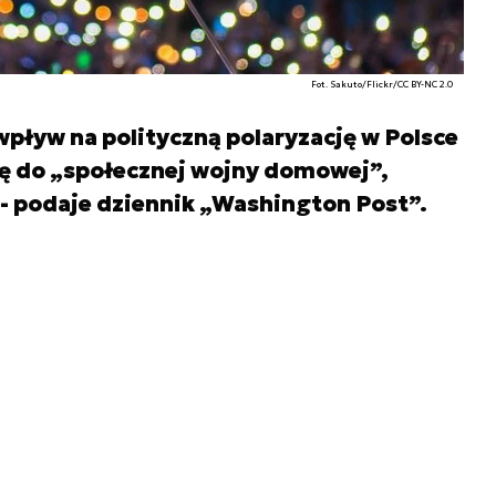
Fot. Sakuto/Flickr/CC BY-NC 2.0
pływ na polityczną polaryzację w Polsce
się do „społecznej wojny domowej”,
i - podaje dziennik „Washington Post”.