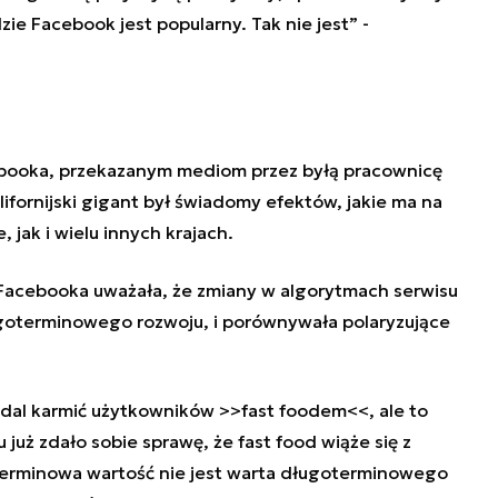
dzie
Facebook
jest popularny. Tak nie jest
”
-
book
a, przekazanym mediom przez byłą pracownicę
alifornijski gigant był świadomy efektów, jakie ma na
 jak i wielu innych krajach.
Facebook
a uważała, że zmiany w algorytmach serwisu
ugoterminowego rozwoju, i porównywała polaryzujące
dal karmić użytkowników >>fast foodem<<, ale to
 już zdało sobie sprawę, że fast food wiąże się z
terminowa wartość nie jest warta długoterminowego