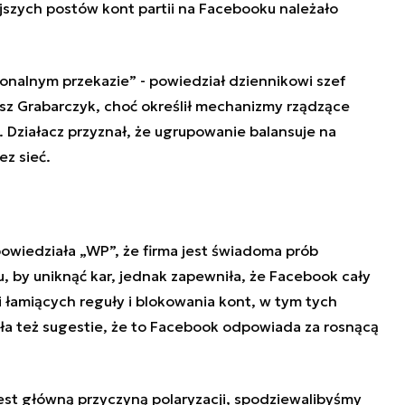
jszych postów kont partii na
Facebook
u należało
jonalnym przekazie
”
- powiedział dziennikowi szef
z Grabarczyk, choć określił mechanizmy rządzące
. Działacz przyznał, że ugrupowanie balansuje na
ez sieć.
powiedziała
„
WP
”
, że firma jest świadoma prób
 by uniknąć kar, jednak zapewniła, że
Facebook
cały
i łamiących reguły i blokowania kont, w tym tych
a też sugestie, że to
Facebook
odpowiada za rosnącą
est główną przyczyną polaryzacji, spodziewalibyśmy