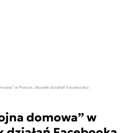
mowa” w Polsce. Skutek działań Facebooka
ojna domowa” w
k działań Facebooka