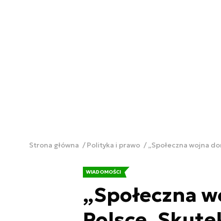
Strona główna
Polityka i prawo
„Społeczna wojna do
WIADOMOŚCI
„Społeczna w
Polsce. Skute