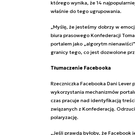
którego wynika, że 14 najpopularnie
właśnie do tego ugrupowania.
„
Myślę, że jesteśmy dobrzy w emoc
biura prasowego Konfederacji Tomas
portalem jako
„
algorytm nienawiści
”
granicy tego, co jest dozwolone prz
Tłumaczenie Facebooka
Rzeczniczka
Facebook
a Dani Lever 
wykorzystania mechanizmów portalu,
czas pracuje nad identyfikacją treśc
związanych z Konfederacją. Odrzucił
polaryzację.
„
Jeśli prawdą byłoby, że
Facebook
j