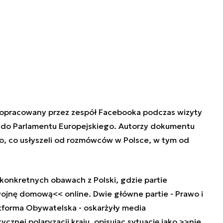
t opracowany przez
zespół
Facebook
a
podczas wizyty
i do Parlamentu Europejskiego. Autorzy dokumentu
to, co usłyszeli od rozmówców w Polsce, w tym od
konkretnych obawach z Polski, gdzie partie
wojnę domową<< online
.
Dwie główne partie - Prawo i
tforma Obywatelska - oskarżyły media
cznej polaryzacji kraju, opisując sytuację jako >>nie