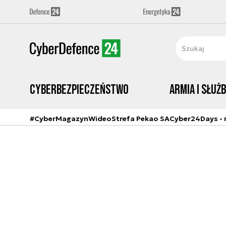
Cyberbezpieczeństwo
Armia i Służ
#CyberMagazyn
Wideo
Strefa Pekao SA
Cyber24Days - r