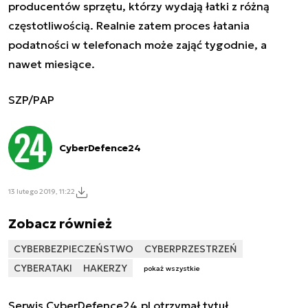
producentów sprzętu, którzy wydają łatki z różną
częstotliwością. Realnie zatem proces łatania
podatności w telefonach może zająć tygodnie, a
nawet miesiące.
SZP/PAP
CyberDefence24
13 lutego 2019, 11:22
Zobacz również
CYBERBEZPIECZEŃSTWO
CYBERPRZESTRZEŃ
CYBERATAKI
HAKERZY
pokaż wszystkie
Serwis CyberDefence24.pl otrzymał tytuł