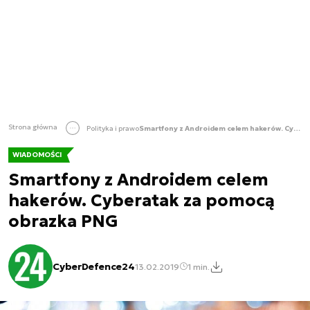
Strona główna
Polityka i prawo
Smartfony z Androidem celem hakerów. Cyberatak za pomocą obrazka PNG
WIADOMOŚCI
Smartfony z Androidem celem
hakerów. Cyberatak za pomocą
obrazka PNG
CyberDefence24
13.02.2019
1 min.