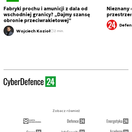
Fabryki prochu i amunicji z dala od
Nieznany 
wschodniej granicy? „Dajmy szansę
przestrze
obronie przeciwrakietowej”
Defen
Wojciech Kozioł
2 min.
Zobacz również