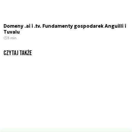
Domeny .ai i .tv. Fundamenty gospodarek Anguilli i
Tuvalu
3 min.
Czytaj także