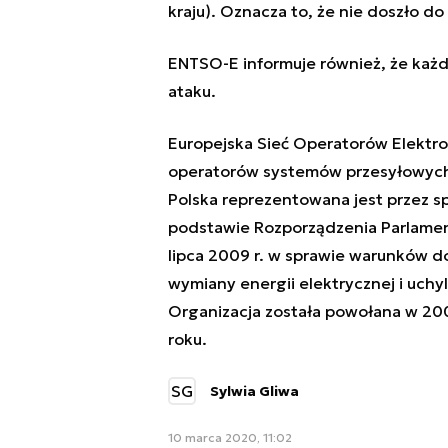
kraju). Oznacza to, że nie doszło do
ENTSO-E informuje również, że każd
ataku.
Europejska Sieć Operatorów Elekt
operatorów systemów przesyłowych e
Polska reprezentowana jest przez s
podstawie Rozporządzenia Parlament
lipca 2009 r. w sprawie warunków do
wymiany energii elektrycznej i uch
Organizacja została powołana w 200
roku.
SG
Sylwia Gliwa
10 marca 2020, 11:02