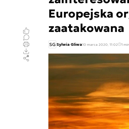
Europejska or
zaatakowana
SG
Sylwia Gliwa
10 marca 2020, 11:02
1 min