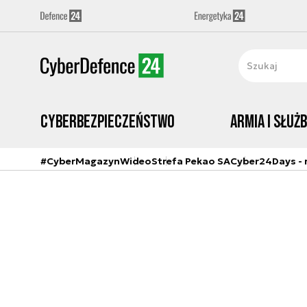
Cyberbezpieczeństwo
Armia i Służ
#CyberMagazyn
Wideo
Strefa Pekao SA
Cyber24Days - r