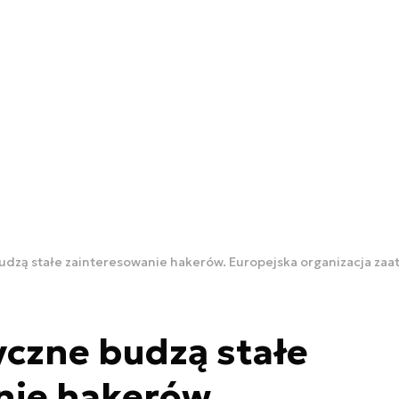
udzą stałe zainteresowanie hakerów. Europejska organizacja za
yczne budzą stałe
nie hakerów.