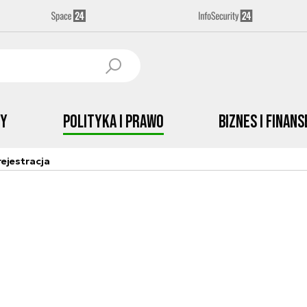
by
Polityka i prawo
Biznes i Finans
ejestracja