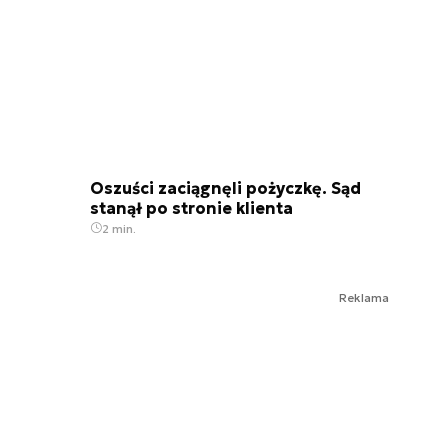
Oszuści zaciągnęli pożyczkę. Sąd
stanął po stronie klienta
2 min.
Reklama