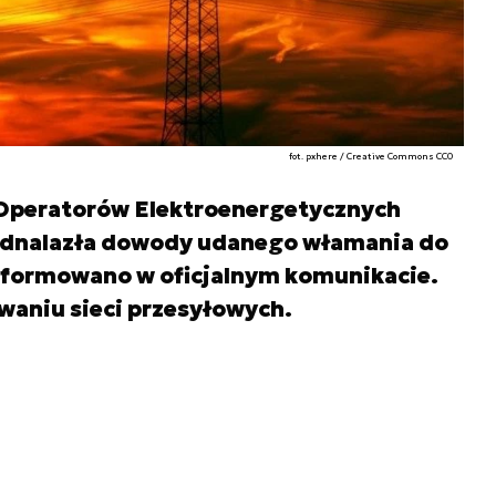
fot. pxhere / Creative Commons CC0
 Operatorów Elektroenergetycznych
dnalazła dowody udanego włamania do
informowano w oficjalnym komunikacie.
owaniu sieci przesyłowych.