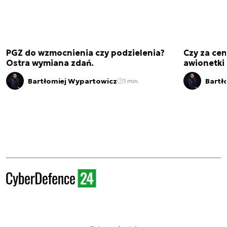
PGZ do wzmocnienia czy podzielenia?
Czy za cen
Ostra wymiana zdań.
awionetki 
Bartłomiej Wypartowicz
Bartł
1 min.