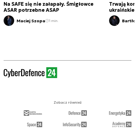
Na SAFE się nie załapały. Śmigłowce
Trwają kon
ASAR potrzebne ASAP
ukraińskie
Maciej Szopa
Bartł
1 min.
Zobacz również