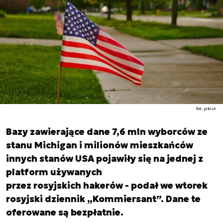
fot. pikist
Bazy zawierające dane 7,6 mln wyborców ze
stanu Michigan i milionów mieszkańców
innych stanów USA pojawiły się na jednej z
platform używanych
przez rosyjskich hakerów - podał we wtorek
rosyjski dziennik „Kommiersant”. Dane te
oferowane są bezpłatnie.