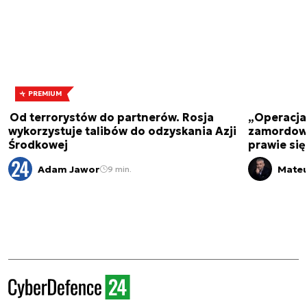
PREMIUM
Od terrorystów do partnerów. Rosja
„Operacja 
wykorzystuje talibów do odzyskania Azji
zamordowa
Środkowej
prawie się
Adam Jawor
Mateu
9 min.