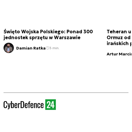
Święto Wojska Polskiego: Ponad 300
Teheran uz
jednostek sprzętu w Warszawie
Ormuz od 
irańskich
Damian Ratka
3 min.
Artur Marci