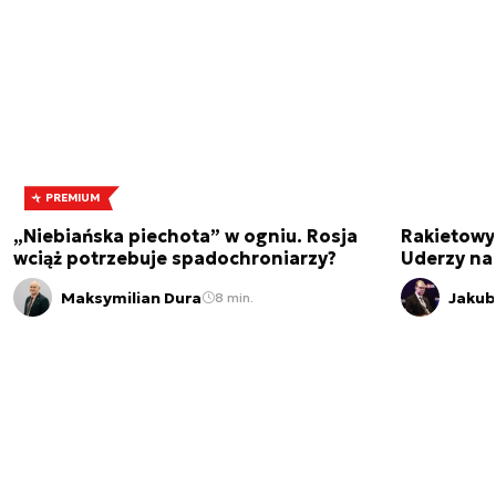
PREMIUM
„Niebiańska piechota” w ogniu. Rosja
Rakietowy
wciąż potrzebuje spadochroniarzy?
Uderzy na
Maksymilian Dura
Jakub
8 min.