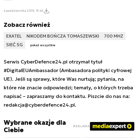
4 października 2019, 13:45
Zobacz również
EXATEL
NIKODEM BOŃCZA TOMASZEWSKI
700 MHZ
SIEĆ 5G
pokaż wszystkie
Serwis CyberDefence24.pl otrzymał tytuł
#DigitalEUAmbassador (Ambasadora polityki cyfrowej
UE). Jeśli są sprawy, które Was nurtują; pytania, na
które nie znacie odpowiedzi; tematy, o których trzeba
napisać – zapraszamy do kontaktu. Piszcie do nas na:
redakcja@cyberdefence24.pl
.
Wybrane okazje dla
REKLAMA
Ciebie