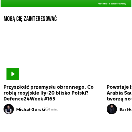
Materiał sponsorowany
Mogą Cię zainteresować
Przyszłość przemysłu obronnego. Co
Powstaje 
robią rosyjskie Iły-20 blisko Polski?
Arabia Sau
Defence24Week #165
tworzą no
Michał Górski
Bartł
1 min.