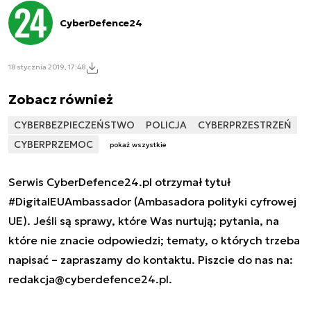
CyberDefence24
18 stycznia 2019, 17:48
Zobacz również
CYBERBEZPIECZEŃSTWO
POLICJA
CYBERPRZESTRZEŃ
CYBERPRZEMOC
pokaż wszystkie
Serwis CyberDefence24.pl otrzymał tytuł
#DigitalEUAmbassador (Ambasadora polityki cyfrowej
UE). Jeśli są sprawy, które Was nurtują; pytania, na
które nie znacie odpowiedzi; tematy, o których trzeba
napisać – zapraszamy do kontaktu. Piszcie do nas na:
redakcja@cyberdefence24.pl
.