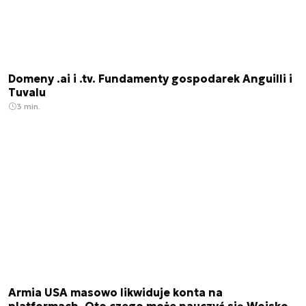
Domeny .ai i .tv. Fundamenty gospodarek Anguilli i
Tuvalu
3 min.
Armia USA masowo likwiduje konta na
platformach. Oto czego może nauczyć się Wojsko