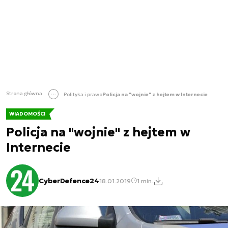
Strona główna
Polityka i prawo
Policja na "wojnie" z hejtem w Internecie
WIADOMOŚCI
Policja na "wojnie" z hejtem w
Internecie
CyberDefence24
18.01.2019
1 min.