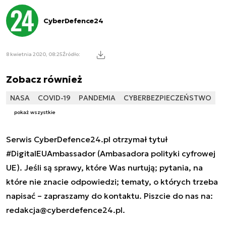
CyberDefence24
8 kwietnia 2020, 08:25
Źródło:
Zobacz również
NASA
COVID-19
PANDEMIA
CYBERBEZPIECZEŃSTWO
pokaż wszystkie
Serwis CyberDefence24.pl otrzymał tytuł
#DigitalEUAmbassador (Ambasadora polityki cyfrowej
UE). Jeśli są sprawy, które Was nurtują; pytania, na
które nie znacie odpowiedzi; tematy, o których trzeba
napisać – zapraszamy do kontaktu. Piszcie do nas na:
redakcja@cyberdefence24.pl
.