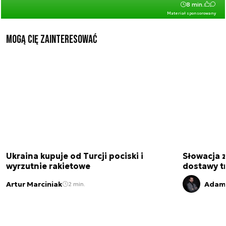
8 min.
Materiał sponsorowany
Mogą Cię zainteresować
Ukraina kupuje od Turcji pociski i
Słowacja 
wyrzutnie rakietowe
dostawy t
Artur Marciniak
Adam 
2 min.