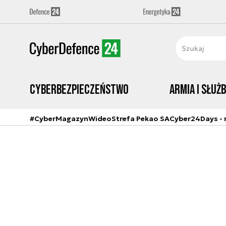
Cyberbezpieczeństwo
Armia i Służ
#CyberMagazyn
Wideo
Strefa Pekao SA
Cyber24Days - r