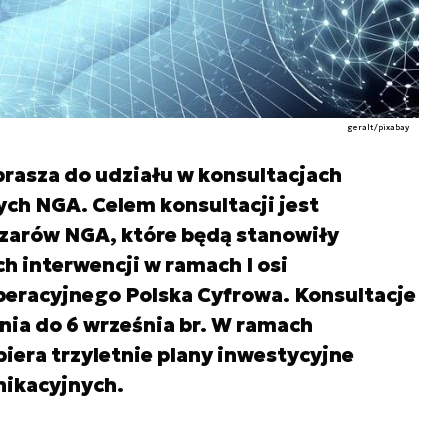
geralt/pixabay
prasza do udziału w konsultacjach
ch NGA. Celem konsultacji jest
bszarów NGA, które będą stanowiły
h interwencji w ramach I osi
eracyjnego Polska Cyfrowa. Konsultacje
pnia do 6 września br. W ramach
biera trzyletnie plany inwestycyjne
nikacyjnych.