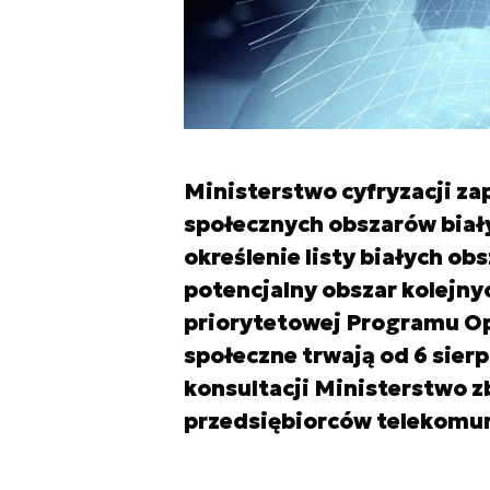
Ministerstwo cyfryzacji za
społecznych obszarów biały
określenie listy białych o
potencjalny obszar kolejnyc
priorytetowej Programu Op
społeczne trwają od 6 sier
konsultacji Ministerstwo z
przedsiębiorców telekomu