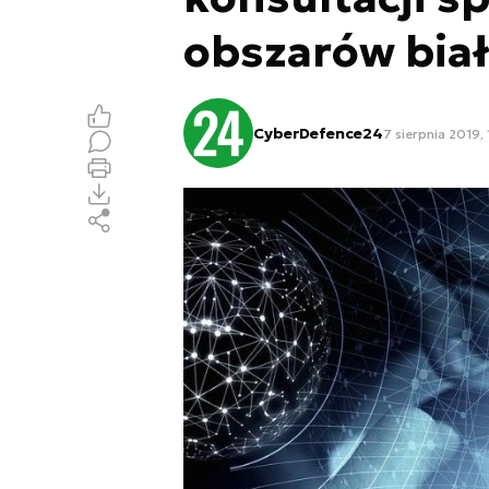
obszarów bia
CyberDefence24
7 sierpnia 2019, 