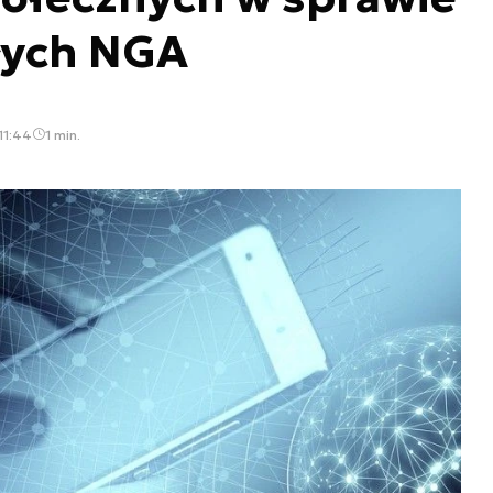
łych NGA
11:44
1 min.