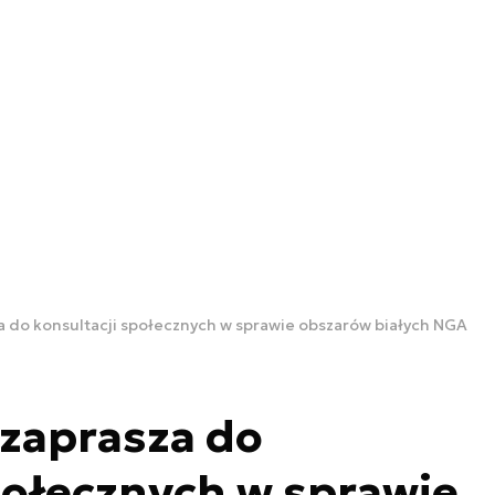
a do konsultacji społecznych w sprawie obszarów białych NGA
 zaprasza do
połecznych w sprawie