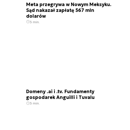
Meta przegrywa w Nowym Meksyku.
Sąd nakazał zapłatę 567 mln
dolarów
3 min.
Domeny .ai i .tv. Fundamenty
gospodarek Anguilli i Tuvalu
3 min.