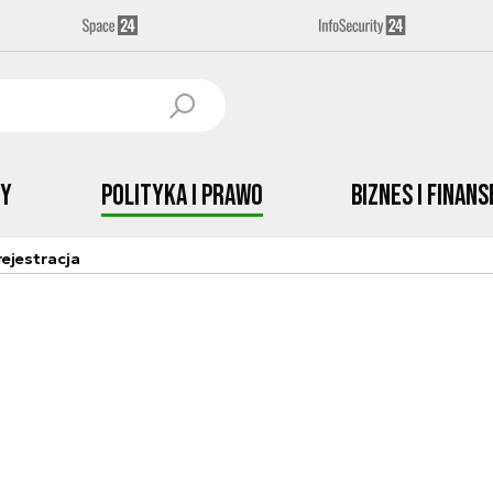
by
Polityka i prawo
Biznes i Finans
ejestracja