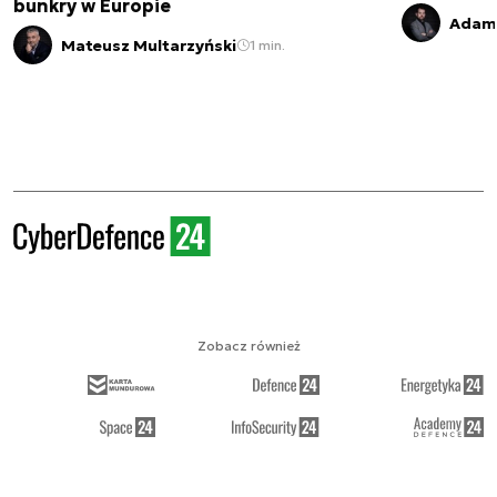
bunkry w Europie
Adam 
Mateusz Multarzyński
1 min.
Zobacz również