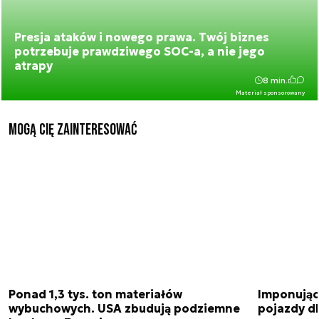
Presja ataków i nowego prawa. Twój biznes
potrzebuje prawdziwego SOC-a, a nie jego
atrapy
8 min.
Materiał sponsorowany
Mogą Cię zainteresować
Ponad 1,3 tys. ton materiałów
Imponujące
wybuchowych. USA zbudują podziemne
pojazdy dl