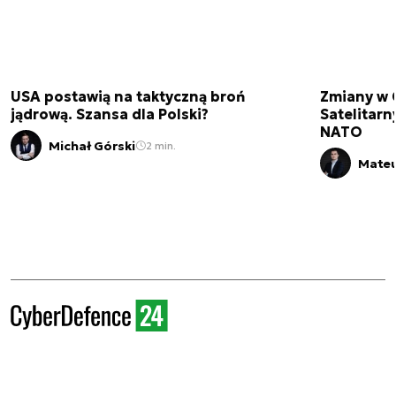
USA postawią na taktyczną broń
Zmiany w 
jądrową. Szansa dla Polski?
Satelitar
NATO
Michał Górski
2 min.
Mateu