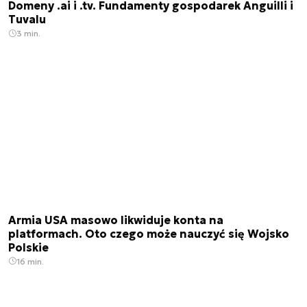
Domeny .ai i .tv. Fundamenty gospodarek Anguilli i
Tuvalu
3 min.
Armia USA masowo likwiduje konta na
platformach. Oto czego może nauczyć się Wojsko
Polskie
16 min.