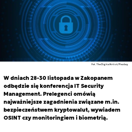
Fot. TheDigitalArtist/Pixabay
W dniach 28-30 listopada w Zakopanem
odbędzie się konferencja IT Security
Management. Prelegenci omówią
najważniejsze zagadnienia związane m.in.
bezpieczeństwem kryptowalut, wywiadem
OSINT czy monitoringiem i biometrią.