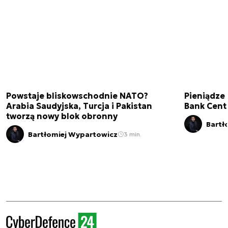
Powstaje bliskowschodnie NATO?
Pieniądze
Arabia Saudyjska, Turcja i Pakistan
Bank Cent
tworzą nowy blok obronny
Bartł
Bartłomiej Wypartowicz
3 min.