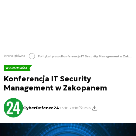
Strona główna
Polityka i prawo
Konferencja IT Security Management w Zakopanem
WIADOMOŚCI
Konferencja IT Security
Management w Zakopanem
CyberDefence24
23.10.2018
1 min.