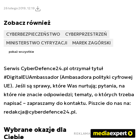
26 lutego 2019, 12:19
Zobacz również
CYBERBEZPIECZEŃSTWO
CYBERPRZESTRZEŃ
MINISTERSTWO CYFRYZACJI
MAREK ZAGÓRSKI
pokaż wszystkie
Serwis CyberDefence24.pl otrzymał tytuł
#DigitalEUAmbassador (Ambasadora polityki cyfrowej
UE). Jeśli są sprawy, które Was nurtują; pytania, na
które nie znacie odpowiedzi; tematy, o których trzeba
napisać – zapraszamy do kontaktu. Piszcie do nas na:
redakcja@cyberdefence24.pl
.
Wybrane okazje dla
REKLAMA
Ciebie