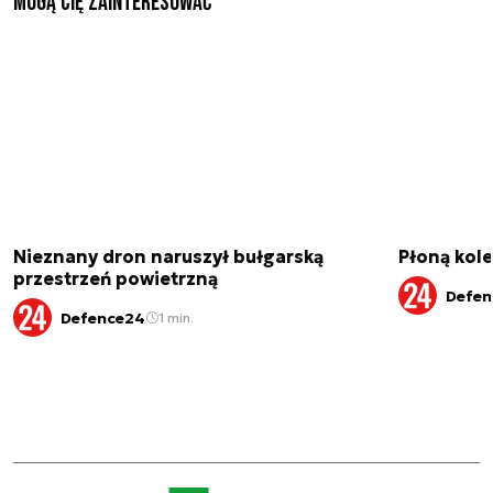
Mogą Cię zainteresować
Nieznany dron naruszył bułgarską
Płoną kole
przestrzeń powietrzną
Defen
Defence24
1 min.