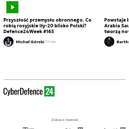
Przyszłość przemysłu obronnego. Co
Powstaje 
robią rosyjskie Iły-20 blisko Polski?
Arabia Sau
Defence24Week #165
tworzą no
Michał Górski
Bartł
1 min.
Zobacz również